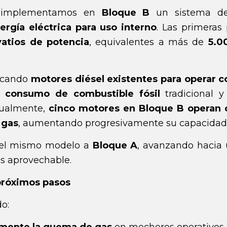
, implementamos en
Bloque B
un sistema de
ergía eléctrica para uso interno
. Las primeras
vatios de potencia
, equivalentes a más de
5.0
icando
motores diésel existentes para operar co
l consumo de combustible fósil
tradicional y
tualmente,
cinco motores en Bloque B operan 
 gas
, aumentando progresivamente su capacidad
r el mismo modelo a
Bloque
A
, avanzando hacia
as aprovechable.
próximos pasos
o: