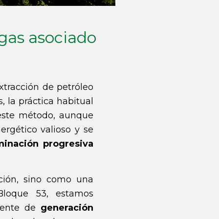
 gas asociado
xtracción de petróleo
 la práctica habitual
 este método, aunque
ergético valioso y se
minación progresiva
ción, sino como una
Bloque 53, estamos
fuente de
generación