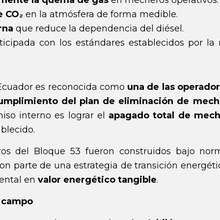
amente la quema de gas
en mecheros operativos.
de CO
₂
en la atmósfera de forma medible.
rna
que reduce la dependencia del diésel.
icipada con los estándares establecidos por la
 Ecuador es reconocida como
una de las operado
umplimiento del plan de eliminación de mech
so interno es lograr el
apagado total de mech
blecido.
os del Bloque 53 fueron construidos bajo norm
 son parte de una estrategia de transición energét
iental en
valor energético tangible
.
l campo