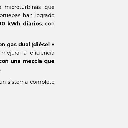
 microturbinas que
 pruebas han logrado
00 kWh diarios
, con
n gas dual (diésel +
 mejora la eficiencia
con una mezcla que
.
 un sistema completo