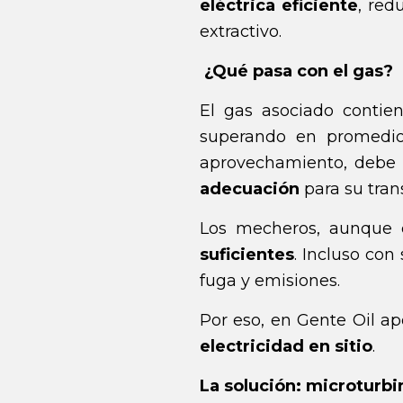
eléctrica eficiente
, red
extractivo.
¿Qué pasa con el gas?
El gas asociado contie
superando en promedi
aprovechamiento, debe 
adecuación
para su tran
Los mecheros, aunque c
suficientes
. Incluso co
fuga y emisiones.
Por eso, en Gente Oil a
electricidad en sitio
.
La solución: microturb